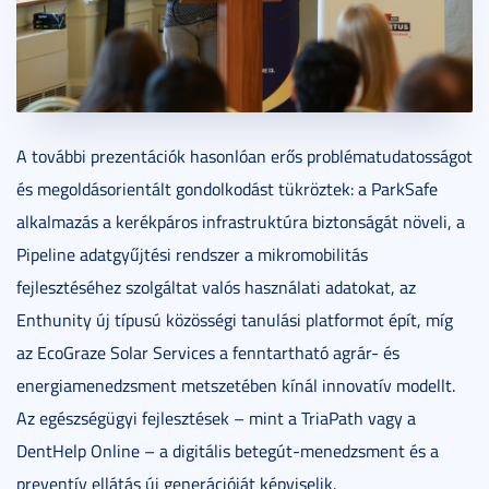
A további prezentációk hasonlóan erős problématudatosságot
és megoldásorientált gondolkodást tükröztek: a ParkSafe
alkalmazás a kerékpáros infrastruktúra biztonságát növeli, a
Pipeline adatgyűjtési rendszer a mikromobilitás
fejlesztéséhez szolgáltat valós használati adatokat, az
Enthunity új típusú közösségi tanulási platformot épít, míg
az EcoGraze Solar Services a fenntartható agrár- és
energiamenedzsment metszetében kínál innovatív modellt.
Az egészségügyi fejlesztések – mint a TriaPath vagy a
DentHelp Online – a digitális betegút-menedzsment és a
preventív ellátás új generációját képviselik.