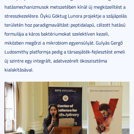
hatásmechanizmusok metszetében kínál új megközelítést a
stresszkezelésre. Öykü Göktug Lunora projektje a szájápolás
területén hoz paradigmaváltást: peptidalapú, célzott hatású
formulája a káros baktériumokat szelektíven kezeli,
miközben megőrzi a mikrobiom egyensúlyát. Gulyás Gergő
Ludosmithy platformja pedig a társasjáték-fejlesztést emeli
új szintre egy integrált, adatvezérelt ökoszisztéma
kialakításával.