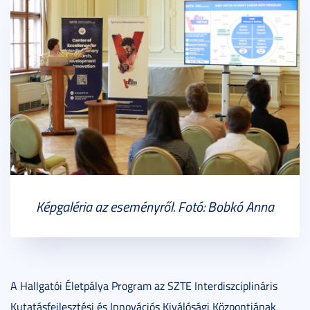
Képgaléria az eseményről. Fotó: Bobkó Anna
A Hallgatói Életpálya Program az SZTE Interdiszciplináris
Kutatásfejlesztési és Innovációs Kiválósági Központjának