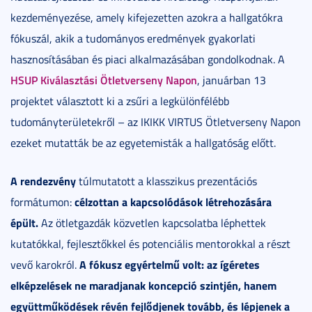
kezdeményezése, amely kifejezetten azokra a hallgatókra
fókuszál, akik a tudományos eredmények gyakorlati
hasznosításában és piaci alkalmazásában gondolkodnak. A
HSUP Kiválasztási Ötletverseny Napon
, januárban 13
projektet választott ki a zsűri a legkülönfélébb
tudományterületekről – az IKIKK VIRTUS Ötletverseny Napon
ezeket mutatták be az egyetemisták a hallgatóság előtt.
A rendezvény
túlmutatott a klasszikus prezentációs
célzottan a kapcsolódások létrehozására
formátumon:
épült.
Az ötletgazdák közvetlen kapcsolatba léphettek
kutatókkal, fejlesztőkkel és potenciális mentorokkal a részt
A fókusz egyértelmű volt: az ígéretes
vevő karokról.
elképzelések ne maradjanak koncepció szintjén, hanem
együttműködések révén fejlődjenek tovább, és lépjenek a