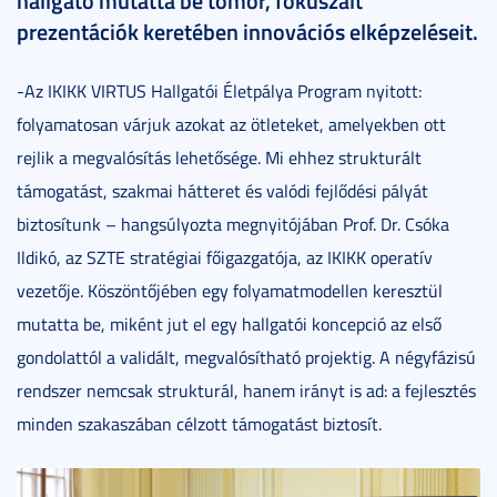
hallgató mutatta be tömör, fókuszált
prezentációk keretében innovációs elképzeléseit.
-Az IKIKK VIRTUS Hallgatói Életpálya Program nyitott:
folyamatosan várjuk azokat az ötleteket, amelyekben ott
rejlik a megvalósítás lehetősége. Mi ehhez strukturált
támogatást, szakmai hátteret és valódi fejlődési pályát
biztosítunk – hangsúlyozta megnyitójában Prof. Dr. Csóka
Ildikó, az SZTE stratégiai főigazgatója, az IKIKK operatív
vezetője. Köszöntőjében egy folyamatmodellen keresztül
mutatta be, miként jut el egy hallgatói koncepció az első
gondolattól a validált, megvalósítható projektig. A négyfázisú
rendszer nemcsak strukturál, hanem irányt is ad: a fejlesztés
minden szakaszában célzott támogatást biztosít.